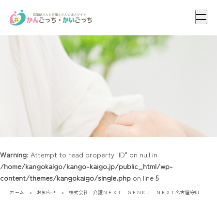
メニ
Warning
: Attempt to read property "ID" on null in
/home/kangokaigo/kango-kaigo.jp/public_html/wp-
content/themes/kangokaigo/single.php
on line
5
ホーム
お知らせ
株式会社 介護ＮＥＸＴ ＧＥＮＫＩ ＮＥＸＴ名古屋守山