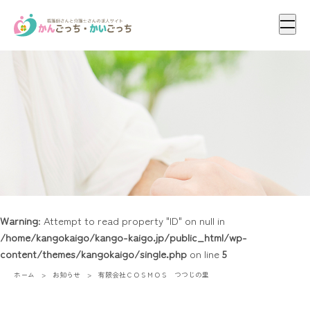
メニ
Warning
: Attempt to read property "ID" on null in
/home/kangokaigo/kango-kaigo.jp/public_html/wp-
content/themes/kangokaigo/single.php
on line
5
ホーム
お知らせ
有限会社ＣＯＳＭＯＳ つつじの里