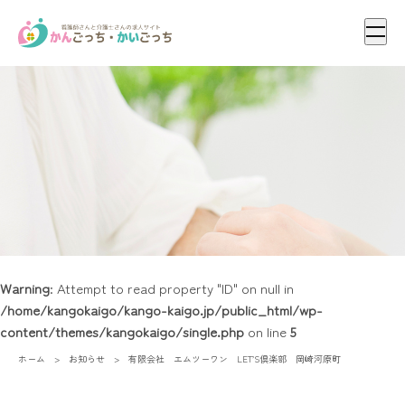
メニ
Warning
: Attempt to read property "ID" on null in
/home/kangokaigo/kango-kaigo.jp/public_html/wp-
content/themes/kangokaigo/single.php
on line
5
ホーム
お知らせ
有限会社 エムツーワン LET’S倶楽部 岡崎河原町