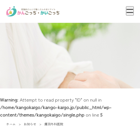
メニ
Warning
: Attempt to read property "ID" on null in
/home/kangokaigo/kango-kaigo.jp/public_html/wp-
content/themes/kangokaigo/single.php
on line
5
ホーム
お知らせ
鷹羽外科医院