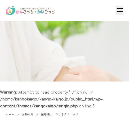
メニ
Warning
: Attempt to read property "ID" on null in
/home/kangokaigo/kango-kaigo.jp/public_html/wp-
content/themes/kangokaigo/single.php
on line
5
ホーム
お知らせ
医療法人 つしまクリニック