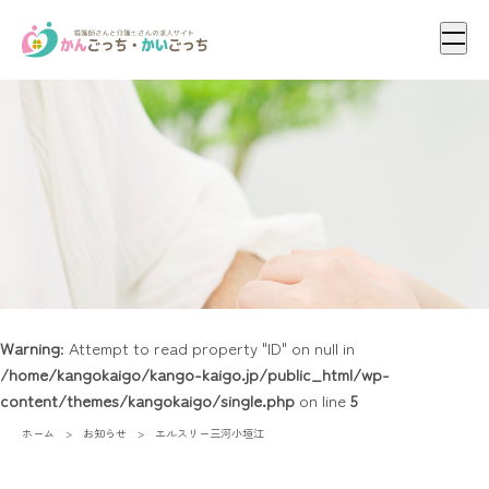
メニ
Warning
: Attempt to read property "ID" on null in
/home/kangokaigo/kango-kaigo.jp/public_html/wp-
content/themes/kangokaigo/single.php
on line
5
ホーム
お知らせ
エルスリー三河小垣江