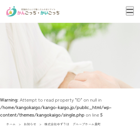
メニ
Warning
: Attempt to read property "ID" on null in
/home/kangokaigo/kango-kaigo.jp/public_html/wp-
content/themes/kangokaigo/single.php
on line
5
ホーム
お知らせ
株式会社ゆずりは グループホーム奥町