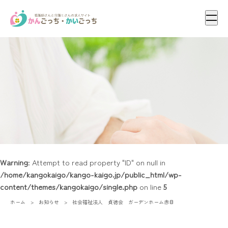
メニ
Warning
: Attempt to read property "ID" on null in
/home/kangokaigo/kango-kaigo.jp/public_html/wp-
content/themes/kangokaigo/single.php
on line
5
ホーム
お知らせ
社会福祉法人 貞徳会 ガーデンホーム赤目