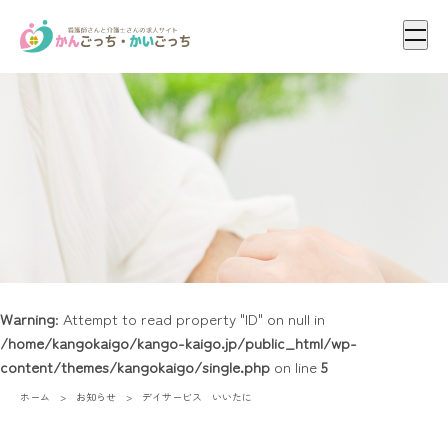
メニ
Warning
: Attempt to read property "ID" on null in
/home/kangokaigo/kango-kaigo.jp/public_html/wp-
content/themes/kangokaigo/single.php
on line
5
ホーム
お知らせ
デイサービス いいたに